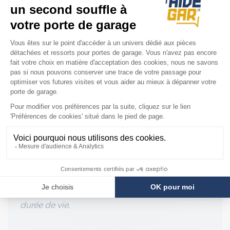
Ce produit est une grappe de 2 ressorts
emboîtés l'un dans l'autre, livrée avec la poulie
haute et l'accroche bas.
Nous vous suggérons vivement, pour des
raisons de sécurité, de changer les 2 côtés en
même temps: pour cela, vous devez
commander 2 grappes.
Pour changer vos ressorts en toute sécurité, ils
ne doivent pas être sous tension: pour cela nous
vous conseillons de bloquer à l'aide d'un serre
joints votre porte en position ouverte.
NB: il ne faut pas tendre le ressort plus de 2,5
fois sa longueur au repos, pour préserver leur
durée de vie.