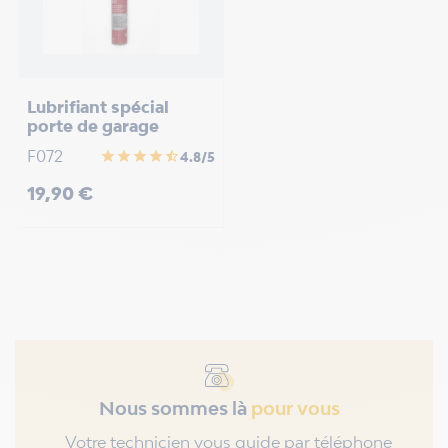
Lubrifiant spécial
porte de garage
F072
star
star
star
star
star_half
4.8/5
Prix
19,90 €
Nous sommes là
pour vous
Votre technicien vous guide par téléphone