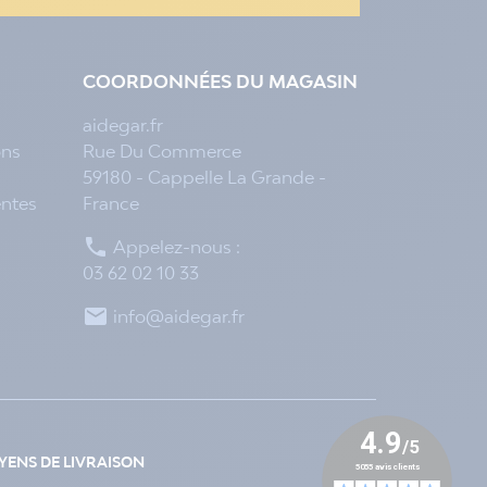
COORDONNÉES DU MAGASIN
aidegar.fr
ons
Rue Du Commerce
59180 - Cappelle La Grande -
entes
France

Appelez-nous :
03 62 02 10 33

info@aidegar.fr
ENS DE LIVRAISON