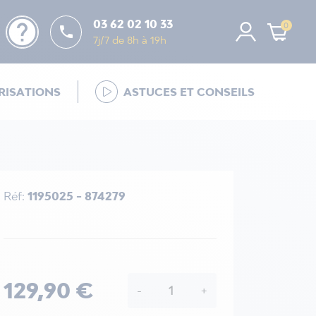
help
03 62 02 10 33
0

7j/7 de 8h à 19h
ISATIONS
ASTUCES ET CONSEILS
Réf:
1195025 - 874279
129,90 €
-
+