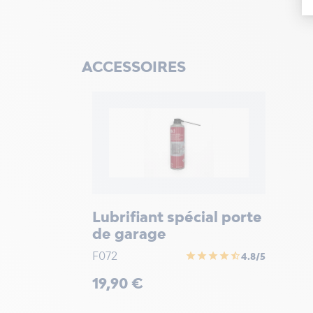
ACCESSOIRES
Lubrifiant spécial porte
de garage
F072
star
star
star
star
star_half
4.8/5
Prix
19,90 €