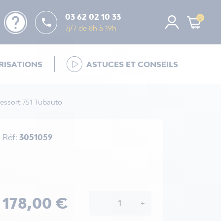
help
03 62 02 10 33
0

7j/7 de 8h à 19h
ISATIONS
ASTUCES ET CONSEILS
essort 751 Tubauto
Réf:
3051059
178,00 €
-
+