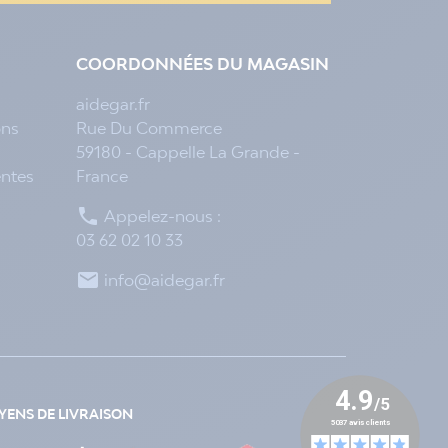
COORDONNÉES DU MAGASIN
aidegar.fr
ons
Rue Du Commerce
59180 - Cappelle La Grande -
entes
France

Appelez-nous :
03 62 02 10 33

info@aidegar.fr
ENS DE LIVRAISON