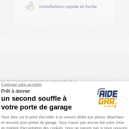
Installation rapide et facile
ées de 2 ressorts de traction comme décrit ci-
remplacer les ressorts de droite et de gauche en
bord de la rupture. Pensez à mettre 2 quantités