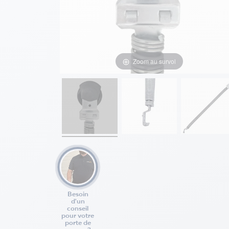
Zoom au survol
Besoin
d'un
conseil
pour votre
porte de