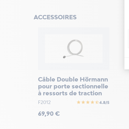
ACCESSOIRES
Câble Double Hörmann
pour porte sectionnelle
à ressorts de traction
F2012
star
star
star
star
star_half
4.8/5
Prix
69,90 €