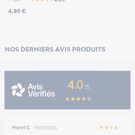
Prix
4,80 €
NOS DERNIERS AVIS PRODUITS
4.0
/5
star
star
star
star
star_border
Henri C
- 10/07/2025
star
star
star
star
star_border