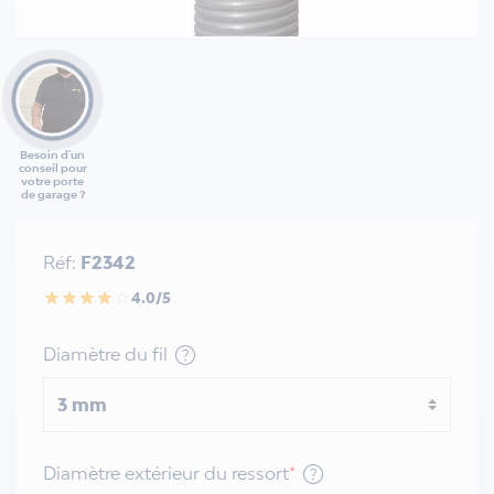
Besoin d'un
conseil pour
votre porte
de garage ?
Réf:
F2342
4.0/5
star
star
star
star
star_border
Diamètre du fil
Diamètre extérieur du ressort
*