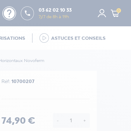
help
03 62 02 10 33
0

7j/7 de 8h à 19h
ISATIONS
ASTUCES ET CONSEILS
 Horizontaux Novoferm
Réf:
10700207
74,90 €
-
+