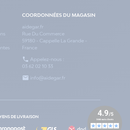
COORDONNÉES DU MAGASIN
aidegar.fr
ons
Rue Du Commerce
59180 - Cappelle La Grande -
entes
France

Appelez-nous :
03 62 02 10 33

info@aidegar.fr
ENS DE LIVRAISON