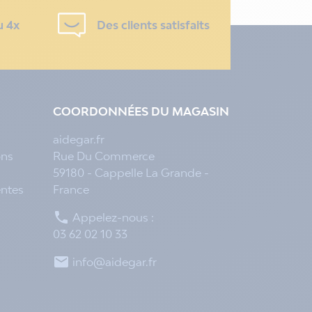
u 4x
Des clients satisfaits
COORDONNÉES DU MAGASIN
aidegar.fr
ons
Rue Du Commerce
59180 - Cappelle La Grande -
entes
France

Appelez-nous :
03 62 02 10 33

info@aidegar.fr