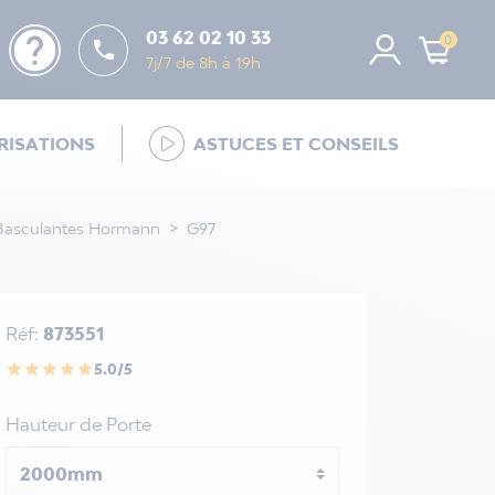
help
03 62 02 10 33
0

7j/7 de 8h à 19h
ISATIONS
ASTUCES ET CONSEILS
 Basculantes Hormann
G97
Réf:
873551
5.0/5
star
star
star
star
star
Hauteur de Porte