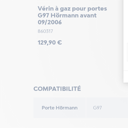
Vérin à gaz pour portes
G97 Hörmann avant
09/2006
860317
Prix
129,90 €
COMPATIBILITÉ
Porte Hörmann
G97