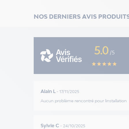
NOS DERNIERS AVIS PRODUIT
5.0
/5
star
star
star
star
star
Alain L
- 17/11/2025
Aucun problème rencontré pour linstallation
Sylvie C
- 24/10/2025