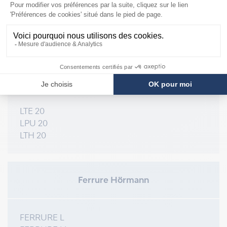
COMPATIBILITÉ
Porte Hörmann
LTE 20
LPU 20
LTH 20
Ferrure Hörmann
FERRURE L