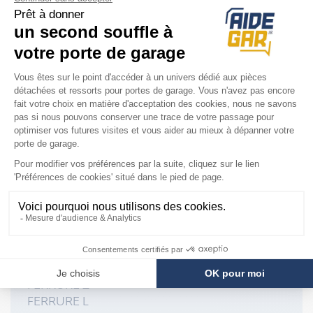
COMPATIBILITÉ
Porte Hörmann
LTE 40
LPU 40
LTH 40
EPU 40
Ferrure Hörmann
FERRURE Z
FERRURE L