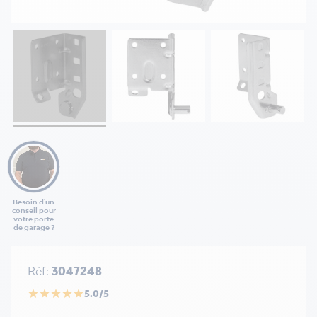
Besoin d'un
conseil pour
votre porte
de garage ?
Réf:
3047248
5.0/5
star
star
star
star
star