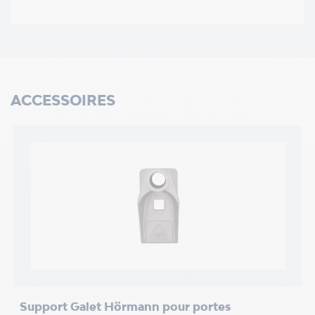
ACCESSOIRES
/5
Support Galet Hörmann pour portes
R