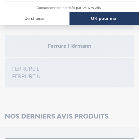
LPU 40
LTH 40
EPU 40
Ferrure Hörmann
FERRURE L
FERRURE N
NOS DERNIERS AVIS PRODUITS