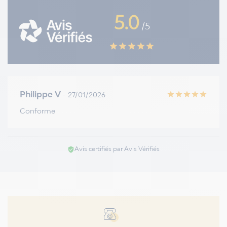
5.0
/5
star
star
star
star
star
Philippe V
- 27/01/2026
star
star
star
star
star
Conforme
Avis certifiés par Avis Vérifiés
verified_user