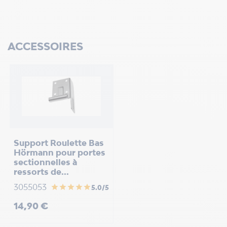
ACCESSOIRES
Support Roulette Bas
Hörmann pour portes
sectionnelles à
ressorts de...
3055053
star
star
star
star
star
5.0/5
Prix
14,90 €