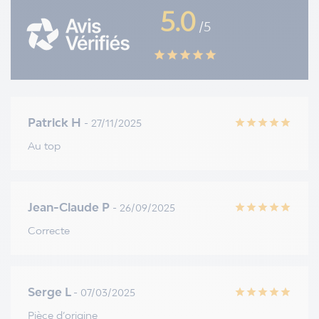
5.0
/5
star
star
star
star
star
Patrick H
- 27/11/2025
star
star
star
star
star
Au top
Jean-Claude P
- 26/09/2025
star
star
star
star
star
Correcte
Serge L
- 07/03/2025
star
star
star
star
star
Pièce d’origine