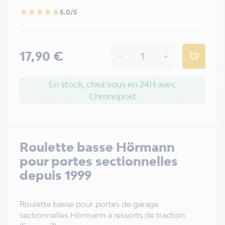
5.0/5
star
star
star
star
star
17,90 €
-
+
En stock, chez vous en 24H avec
Chronopost
Roulette basse Hörmann
pour portes sectionnelles
depuis 1999
Roulette basse pour portes de garage
sectionnelles Hörmann à ressorts de traction