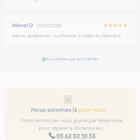
Mével D
- 22/02/2025
star
star
star
star
star
pièces qualitatives , conformes à celles du fabricant
Avis certifiés par Avis Vérifiés
verified_user
Nous sommes là
pour vous
Votre technicien vous guide par téléphone
pour réparer à distance au :
03 62 02 10 33