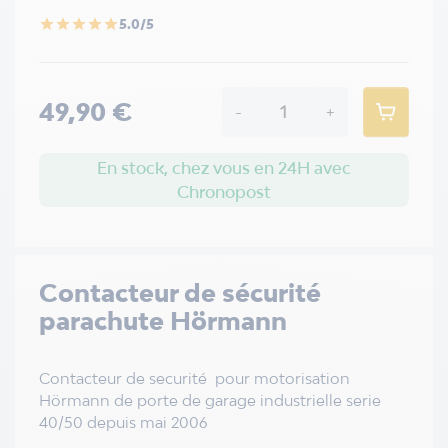
5.0/5
star
star
star
star
star
49,90 €
-
+
En stock, chez vous en 24H avec
Chronopost
Contacteur de sécurité
parachute Hörmann
Contacteur de securité pour motorisation
Hörmann de porte de garage industrielle serie
40/50 depuis mai 2006