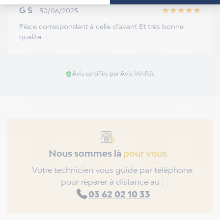
G S
- 30/06/2025
star
star
star
star
star
Pièce correspondant à celle d’avant Et très bonne
qualite
Avis certifiés par Avis Vérifiés
verified_user
Nous sommes là
pour vous
Votre technicien vous guide par téléphone
pour réparer à distance au :
03 62 02 10 33