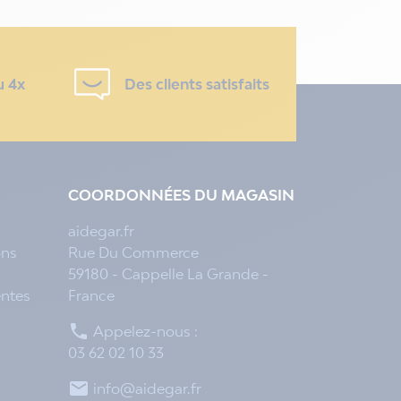
u 4x
Des clients satisfaits
COORDONNÉES DU MAGASIN
aidegar.fr
ons
Rue Du Commerce
59180 - Cappelle La Grande -
entes
France

Appelez-nous :
03 62 02 10 33

info@aidegar.fr