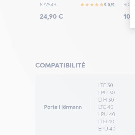
872543
3041
star
star
star
star
star
5.0/5
Prix
Prix
24,90 €
104
COMPATIBILITÉ
LTE 30
LPU 30
LTH 30
Porte Hörmann
LTE 40
LPU 40
LTH 40
EPU 40