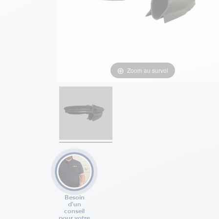
Zoom au survol
Besoin
d'un
conseil
pour votre