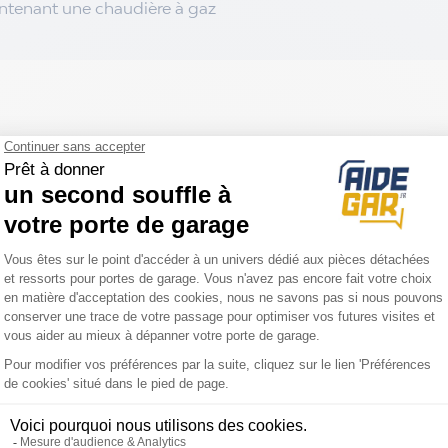
ontenant une chaudière à gaz
filé porte joint bas
mann pour portes
ès 1992