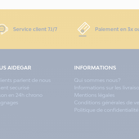
Service client 7J/7
Paiement en 3x o
LUS AIDEGAR
INFORMATIONS
lients parlent de nous
Qui sommes nous?
ent securisé
Informations sur les livrais
ison en 24h chrono
Mentions légales
ignages
Conditions générales de v
Politique de confidentialité