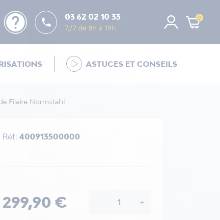
help
03 62 02 10 33
0

7j/7 de 8h à 19h
ISATIONS
ASTUCES ET CONSEILS
de Filaire Normstahl
Réf:
400913500000
299,90 €
-
+