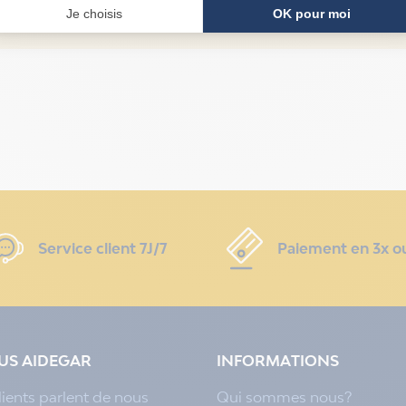
Votre technicien vous guide par téléphone pour répa
Service client 7J/7
Paiement en 3x o
LUS AIDEGAR
INFORMATIONS
lients parlent de nous
Qui sommes nous?