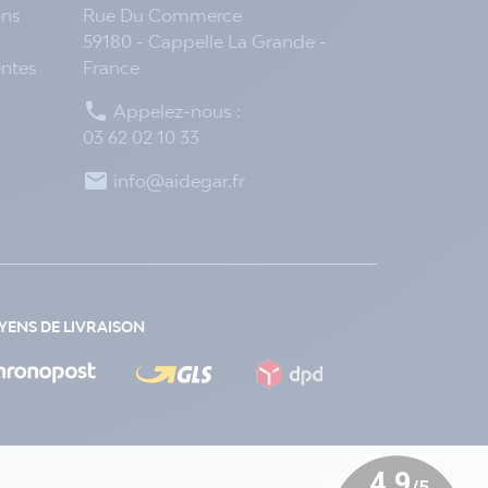
ons
Rue Du Commerce
59180 - Cappelle La Grande -
entes
France

Appelez-nous :
03 62 02 10 33

info@aidegar.fr
ENS DE LIVRAISON