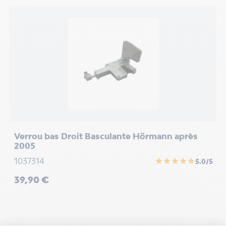
/5
Verrou bas Droit Basculante Hörmann après
S
2005
b
1037314
8
star
star
star
star
star
5.0/5
Prix
P
39,90 €
9