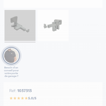
Besoin d'un
conseil pour
votre porte
de garage ?
Réf:
1037313
5.0/5
star
star
star
star
star