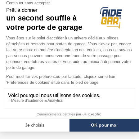
COMPATIBILITÉ
Porte Hörmann
N80 Avec Portillon
N80 Sans Portillon
F80
S95
Ecostar