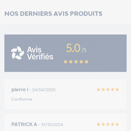
NOS DERNIERS AVIS PRODUITS
5.0
/5
star
star
star
star
star
pierre l
- 24/04/2025
star
star
star
star
star
Conforme
PATRICK A
- 31/10/2024
star
star
star
star
star