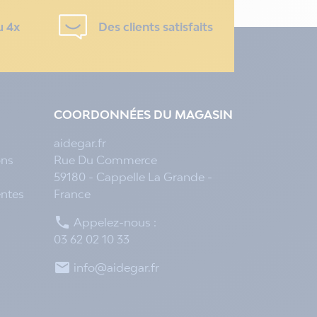
u 4x
Des clients satisfaits
COORDONNÉES DU MAGASIN
aidegar.fr
ons
Rue Du Commerce
59180 - Cappelle La Grande -
entes
France

Appelez-nous :
03 62 02 10 33

info@aidegar.fr