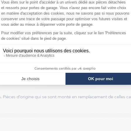
S
èces d’origine qui se sont monté en remplacement de celles cassée