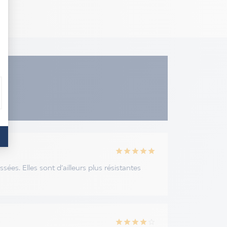
star
star
star
star
star
s. Elles sont d’ailleurs plus résistantes
star
star
star
star
star_border