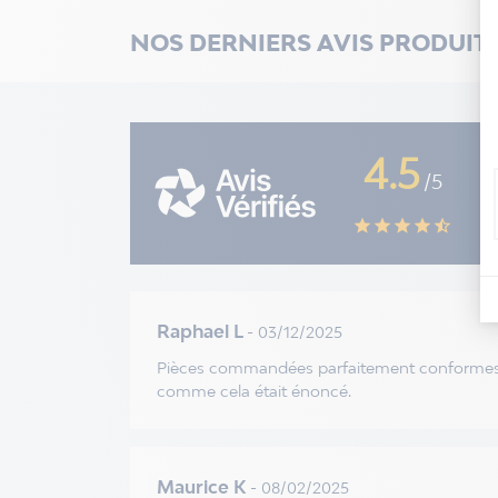
NOS DERNIERS AVIS PRODUIT
4.5
/5
star
star
star
star
star_half
Raphael L
- 03/12/2025
Pièces commandées parfaitement conformes. Pi
comme cela était énoncé.
Maurice K
- 08/02/2025