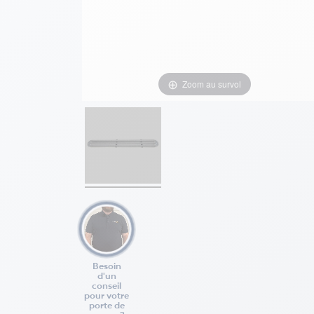
Zoom au survol
Besoin
d'un
conseil
pour votre
porte de