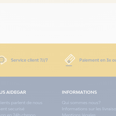
Service client 7J/7
Paiement en 3x o
LUS AIDEGAR
INFORMATIONS
lients parlent de nous
Qui sommes nous?
ent securisé
Informations sur les livrais
ison en 24h chrono
Mentions légales