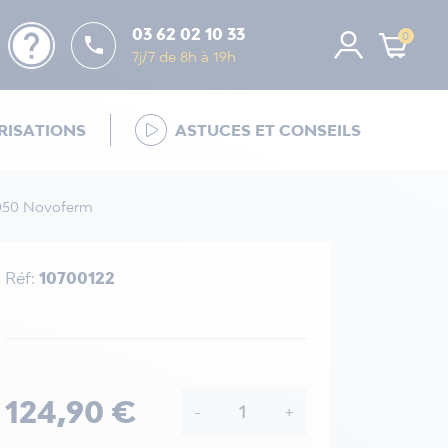
help
03 62 02 10 33
0

7j/7 de 8h à 19h
ISATIONS
ASTUCES ET CONSEILS
 050 Novoferm
Réf:
10700122
124,90 €
-
+