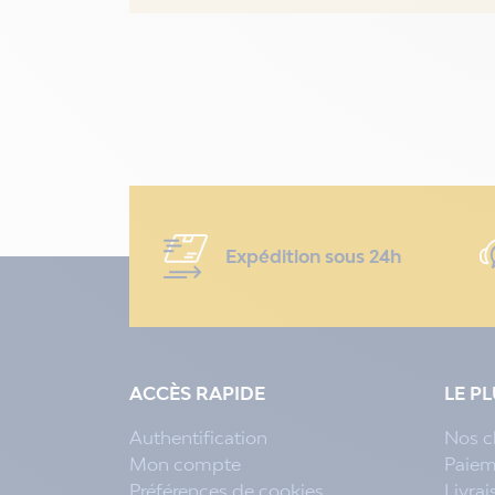
Expédition sous 24h
ACCÈS RAPIDE
LE P
Authentification
Nos c
Mon compte
Paiem
Préférences de cookies
Livra