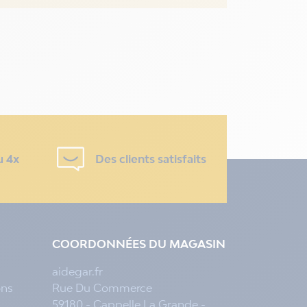
u 4x
Des clients satisfaits
COORDONNÉES DU MAGASIN
aidegar.fr
ons
Rue Du Commerce
59180 - Cappelle La Grande -