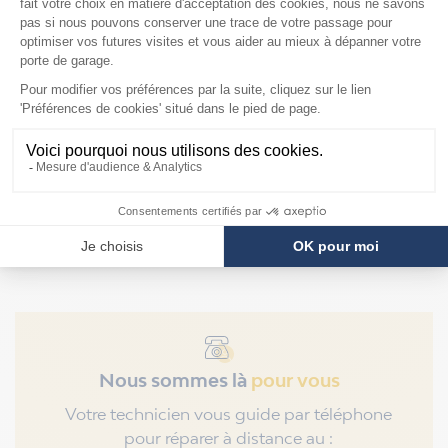
Mandrins de ressort
de torsion industriel
142mm Hörmann
F128
Prix
199,90 €
Nous sommes là
pour vous
Votre technicien vous guide par téléphone
pour réparer à distance au :