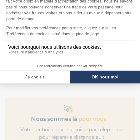
Mandrins de ressort
de torsion industriel
142mm Hörmann
F128
Prix
199,90 €
Nous sommes là
pour vous
Votre technicien vous guide par téléphone
pour réparer à distance au :