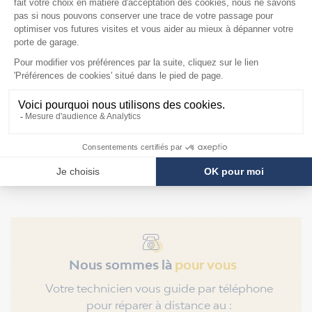
Mandrins de ressort
de torsion industriel
142mm Hörmann
F128
Prix
199,90 €
Nous sommes là
pour vous
Votre technicien vous guide par téléphone
pour réparer à distance au :