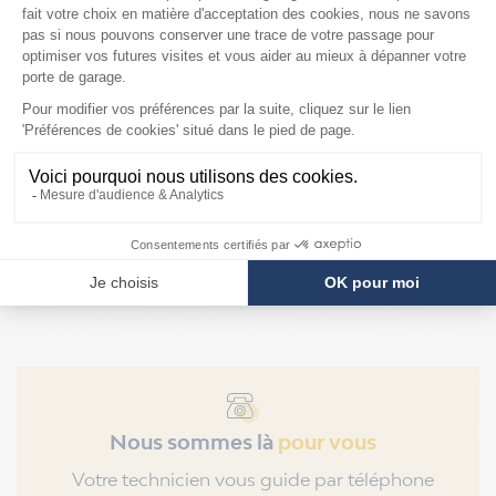
Mandrins pour
ressorts Hörmann de
diamètre intérieur
95mm
F2879
Prix
109,90 €
Nous sommes là
pour vous
Votre technicien vous guide par téléphone