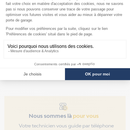
Mandrins pour
ressorts Hörmann de
diamètre intérieur
95mm
F2879
Prix
109,90 €
Nous sommes là
pour vous
Votre technicien vous guide par téléphone