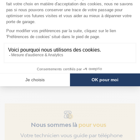
Mandrins pour
ressorts Hörmann de
diamètre intérieur
95mm
F2879
Prix
109,90 €
Nous sommes là
pour vous
Votre technicien vous guide par téléphone