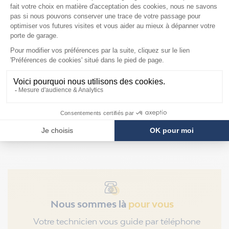
Mandrins pour
ressorts Hörmann de
diamètre intérieur
95mm
F2879
Prix
109,90 €
Nous sommes là
pour vous
Votre technicien vous guide par téléphone