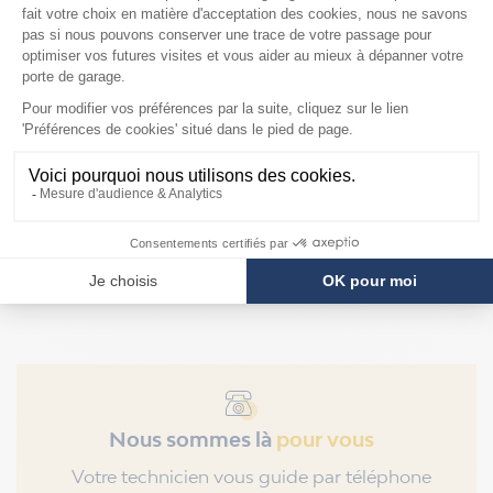
Mandrins pour
ressorts Hörmann de
diamètre intérieur
95mm
F2879
Prix
109,90 €
Nous sommes là
pour vous
Votre technicien vous guide par téléphone