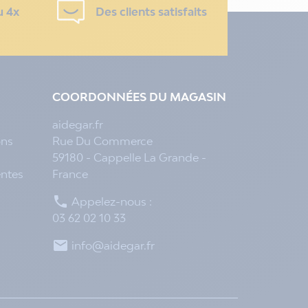
u 4x
Des clients satisfaits
COORDONNÉES DU MAGASIN
aidegar.fr
ons
Rue Du Commerce
59180 - Cappelle La Grande -
entes
France

Appelez-nous :
03 62 02 10 33

info@aidegar.fr