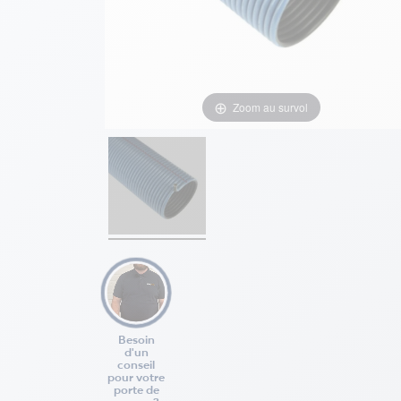
Zoom au survol
Besoin
d'un
conseil
pour votre
porte de