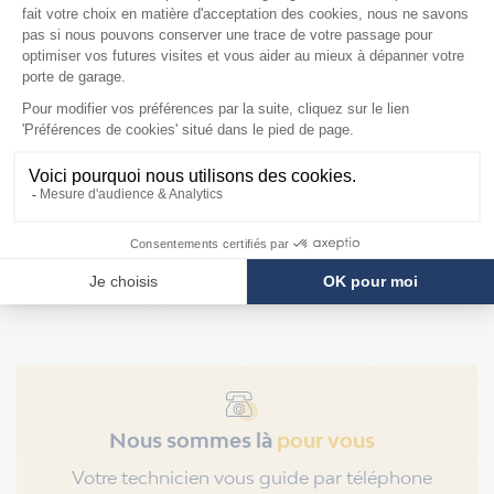
Mandrins pour
ressorts Hörmann de
diamètre intérieur
95mm
F2879
Prix
109,90 €
Nous sommes là
pour vous
Votre technicien vous guide par téléphone