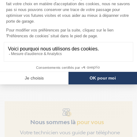
Mandrins pour
ressorts Hörmann de
diamètre intérieur
95mm
F2879
Prix
109,90 €
Nous sommes là
pour vous
Votre technicien vous guide par téléphone