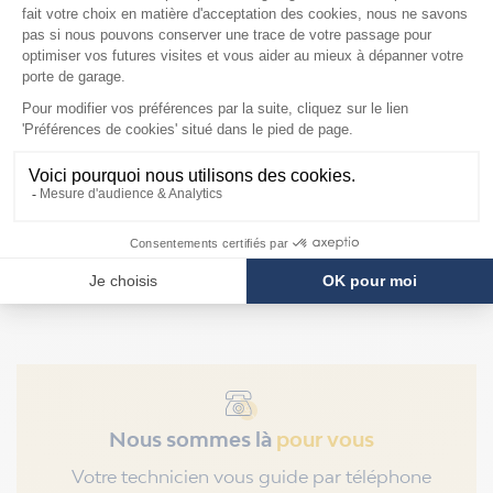
Mandrins pour
ressorts Hörmann de
diamètre intérieur
95mm
F2879
Prix
109,90 €
Nous sommes là
pour vous
Votre technicien vous guide par téléphone