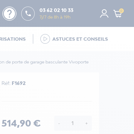
help
03 62 02 10 33
0

7j/7 de 8h à 19h
ISATIONS
ASTUCES ET CONSEILS
ion de porte de garage basculante Vivoporte
Réf:
F1692
514,90 €
-
+