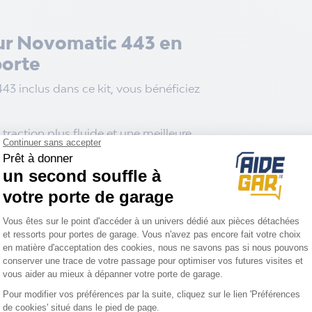
ur Novomatic 443 en
orte
3 inclus dans ce kit, vous bénéficiez
traction plus fluide et une meilleure
ion en veille ultra-réduite (moins de
e courtoisie à LED intégré, bien plus
ennes ampoules à incandescence du
du kit de