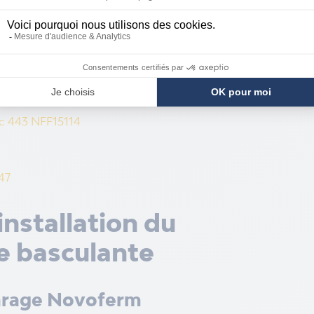
oporte
vaise surprise, ce kit regroupe toutes
vice de votre porte.
c 443 NFF15114
47
installation du
te basculante
garage Novoferm