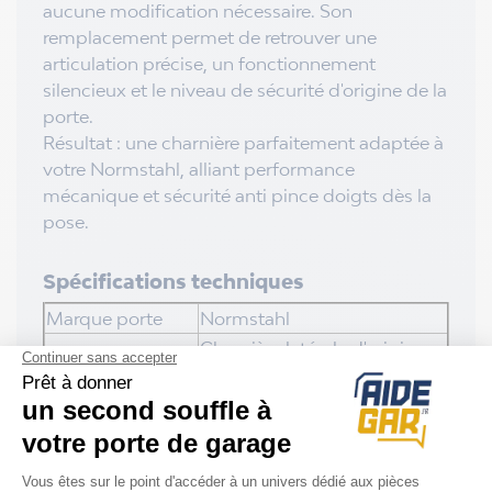
aucune modification nécessaire. Son
remplacement permet de retrouver une
articulation précise, un fonctionnement
silencieux et le niveau de sécurité d'origine de la
porte.
Résultat : une charnière parfaitement adaptée à
votre Normstahl, alliant performance
mécanique et sécurité anti pince doigts dès la
pose.
Spécifications techniques
Marque porte
Normstahl
Charnière latérale d'origine
pour portes de garage
Usage
sectionnelles Normstahl
Smart 42 et Smart XL
Conditionnement
Unitaire
Matière
Acier