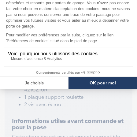
Pour axe galet
10-11mm
Épaisseur
2mm
Réglable
OUI
Rallongée
OUI
Anti pince doigts
OUI
Renforcée
NON
Contenu de la livraison
1 charnière latérale réglable rallongée anti
pince doigts d'origine Normstahl référence
421CZ10R
1 plaque support roulette
2 vis avec écrou
Informations utiles avant commande et
pour la pose
Cette charnière est exclusivement compatible