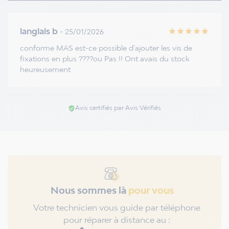
langlais b
- 25/01/2026
star
star
star
star
star
conforme MAS est-ce possible d'ajouter les vis de
fixations en plus ????ou Pas !! Ont avais du stock
heureusement
Avis certifiés par Avis Vérifiés
verified_user
Nous sommes là
pour vous
Votre technicien vous guide par téléphone
pour réparer à distance au :