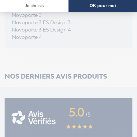
Novoporte 1 S
Novoporte 2
Novoporte 3
Novoporte 3 ES Design 3
Novoporte 3 ES Design 4
Novoporte 4
NOS DERNIERS AVIS PRODUITS
5.0
/5
star
star
star
star
star