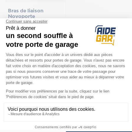
Bras de liaison
Novoporte
NFF12837
Prix
64,00 €
COMPATIBILITÉ
Moteur Novoferm
Novoporte 1