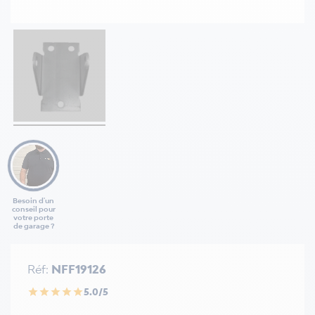
Besoin d'un
conseil pour
votre porte
de garage ?
Réf:
NFF19126
5.0/5
star
star
star
star
star