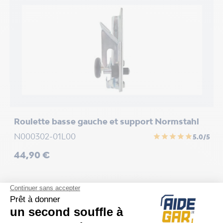
Roulette basse gauche et support Normstahl
G
N000302-01L00
A
star
star
star
star
star
5.0/5
Prix
P
44,90 €
1