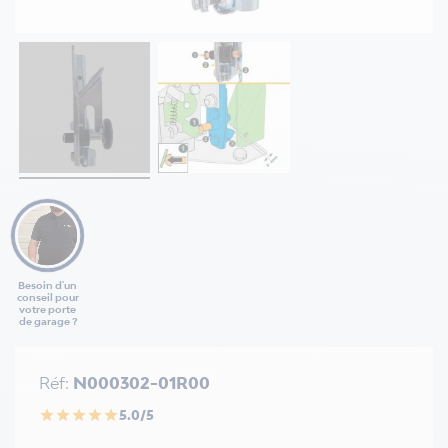
Besoin d'un
conseil pour
votre porte
de garage ?
Réf:
N000302-01R00
5.0/5
star
star
star
star
star