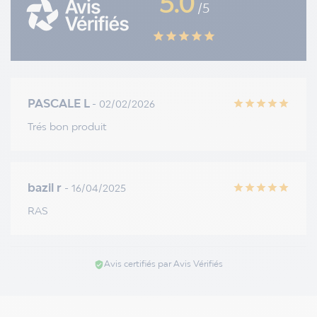
5.0
/5
star
star
star
star
star
PASCALE L
- 02/02/2026
star
star
star
star
star
Trés bon produit
bazil r
- 16/04/2025
star
star
star
star
star
RAS
Avis certifiés par Avis Vérifiés
verified_user