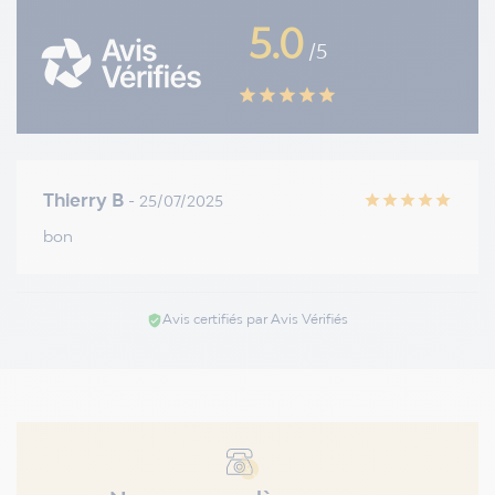
5.0
/5
star
star
star
star
star
Thierry B
- 25/07/2025
star
star
star
star
star
bon
Avis certifiés par Avis Vérifiés
verified_user