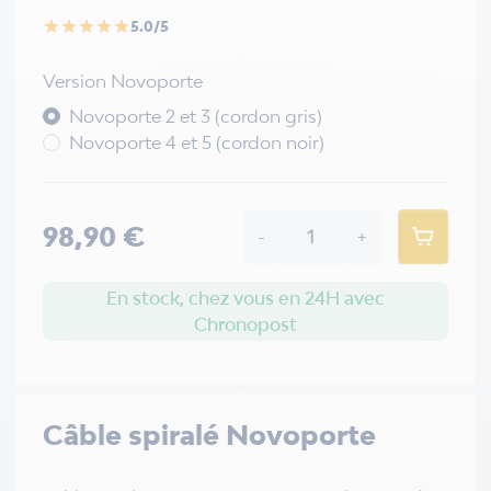
5.0/5
star
star
star
star
star
Version Novoporte
Novoporte 2 et 3 (cordon gris)
Novoporte 4 et 5 (cordon noir)
98,90 €
-
+
En stock, chez vous en 24H avec
Chronopost
Câble spiralé Novoporte