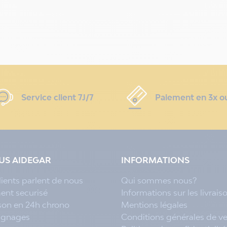
Service client 7J/7
Paiement en 3x o
LUS AIDEGAR
INFORMATIONS
lients parlent de nous
Qui sommes nous?
ent securisé
Informations sur les livrais
ison en 24h chrono
Mentions légales
ignages
Conditions générales de v