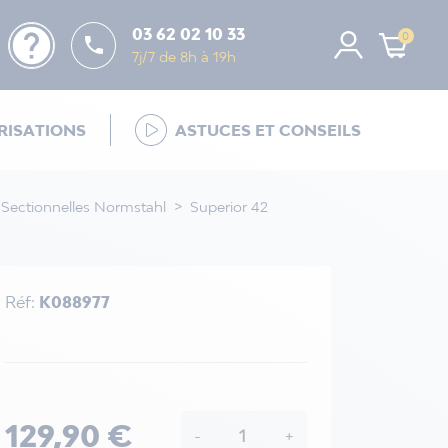
help
03 62 02 10 33
0

7j/7 de 8h à 19h
ISATIONS
ASTUCES ET CONSEILS
 Sectionnelles Normstahl
Superior 42
Réf:
K088977
129,90 €
-
+