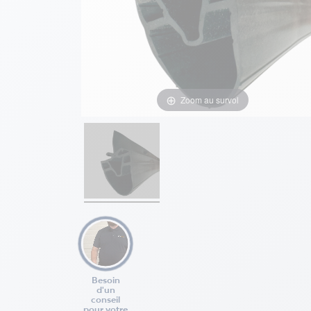
Zoom au survol
Besoin
d'un
conseil
pour votre