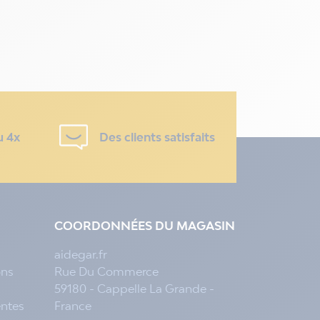
u 4x
Des clients satisfaits
COORDONNÉES DU MAGASIN
aidegar.fr
ons
Rue Du Commerce
59180 - Cappelle La Grande -
entes
France