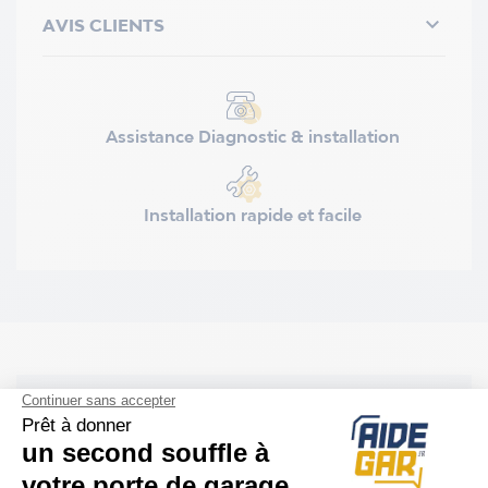

AVIS CLIENTS
Assistance Diagnostic & installation
Installation rapide et facile
DESCRIPTION
Dimensions :
60 x 110 x 25mm