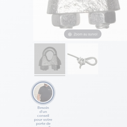
Zoom au survol
Besoin
d'un
conseil
pour votre
porte de