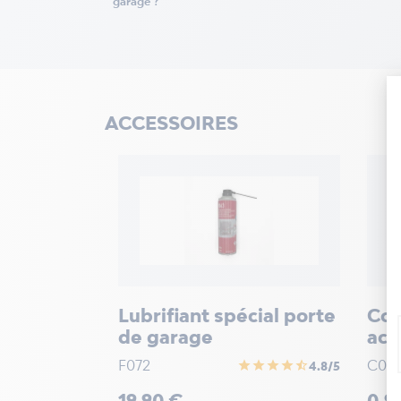
garage ?
ACCESSOIRES
Lubrifiant spécial porte
Cos
de garage
aci
F072
C04
star
star
star
star
star_half
4.8/5
Prix
Prix
19,90 €
0,9