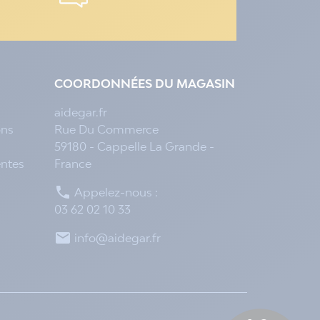
COORDONNÉES DU MAGASIN
aidegar.fr
ons
Rue Du Commerce
59180 - Cappelle La Grande -
entes
France

Appelez-nous :
03 62 02 10 33

info@aidegar.fr