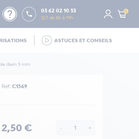
help
03 62 02 10 33
0

7j/7 de 8h à 19h
ISATIONS
ASTUCES ET CONSEILS
câble diam 5 mm
Réf:
C1569
2,50 €
-
+