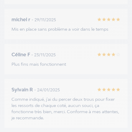
michel r
- 29/11/2025
star
star
star
star
star
Mis en place sans problème a voir dans le temps
Céline F
- 23/11/2025
star
star
star
star
star_border
Plus fins mais fonctionnent
Sylvain R
- 24/01/2025
star
star
star
star
star
Comme indiqué, j'ai du percer deux trous pour fixer
les ressorts de chaque coté, aucun souci, ça
fonctionne très bien, merci. Conforme à mes attentes,
je recommande.