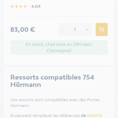
4.2/5
star
star
star
star
star_border
83,00 €
-
+
En stock, chez vous en 24H avec
Chronopost
Ressorts compatibles 754
Hörmann
Ces ressorts sont compatibles avec des Portes
Hormann.
Ils peuvent remplacer les références
de
ressorts