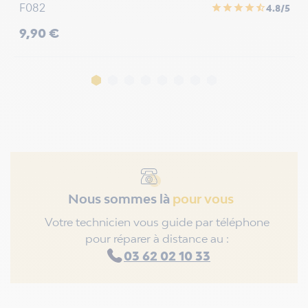
F082
F
star
star
star
star
star_half
4.8/5
Prix
P
9,90 €
1
Nous sommes là
pour vous
Votre technicien vous guide par téléphone
pour réparer à distance au :
03 62 02 10 33