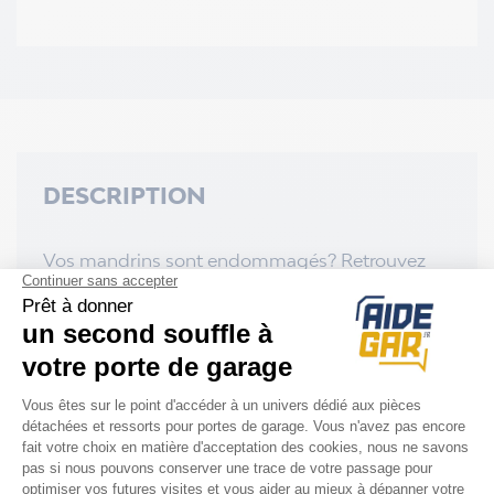
DESCRIPTION
Vos mandrins sont endommagés? Retrouvez
ci-dessous les références de mandrins
Normstahl disponibles:
-
Mandrin fixe
A330780-01
-
Mandrin parachute
A702500
-
Mandrin de serrage
A330770