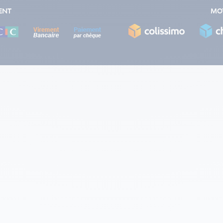
ENT
MOY