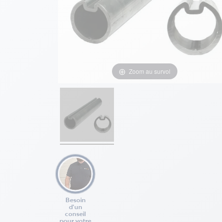
Zoom au survol
Besoin
d'un
conseil
pour votre