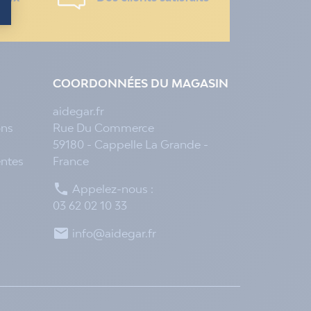
COORDONNÉES DU MAGASIN
aidegar.fr
ons
Rue Du Commerce
59180 - Cappelle La Grande -
entes
France

Appelez-nous :
03 62 02 10 33

info@aidegar.fr