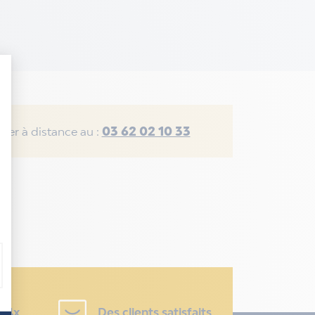
03 62 02 10 33
rer à distance au :
u 4x
Des clients satisfaits