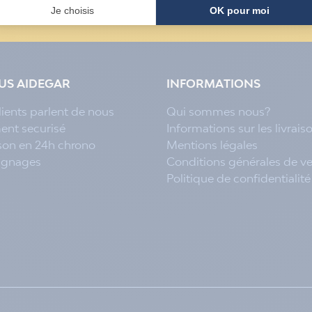
LUS AIDEGAR
INFORMATIONS
lients parlent de nous
Qui sommes nous?
ent securisé
Informations sur les livrais
ison en 24h chrono
Mentions légales
ignages
Conditions générales de v
Politique de confidentialité