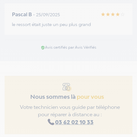
Pascal B
- 25/09/2025
star
star
star
star
star_border
le ressort était juste un peu plus grand
Avis certifiés par Avis Vérifiés
verified_user
Nous sommes là
pour vous
Votre technicien vous guide par téléphone
pour réparer à distance au :
03 62 02 10 33