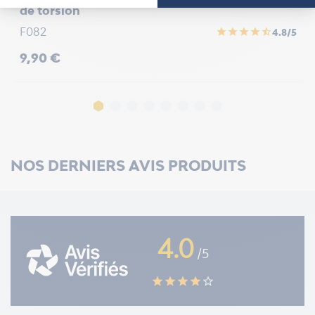
de torsion
p
F082
F
star
star
star
star
star_half
4.8/5
Prix
P
9,90 €
1
NOS DERNIERS AVIS PRODUITS
4.0
/5
star
star
star
star
star_border