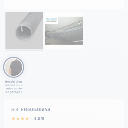
Besoin d'un
conseil pour
votre porte
de garage ?
Réf:
FR50530654
4.0/5
star
star
star
star
star_border