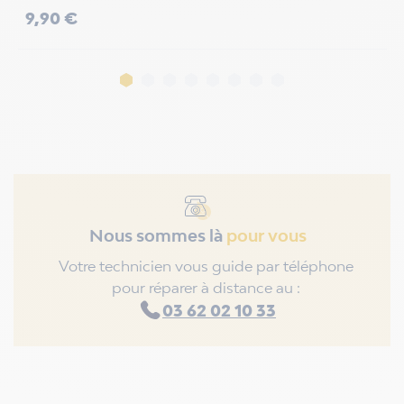
Prix
P
9,90 €
1
Nous sommes là
pour vous
Votre technicien vous guide par téléphone
pour réparer à distance au :
03 62 02 10 33