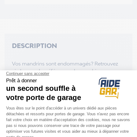
DESCRIPTION
Vos mandrins sont endommagés? Retrouvez
ci-dessous les références de mandrins
Normstahl disponibles:
-
Mandrin fixe
A330780-01
-
Mandrin parachute
A702500
-
Mandrin de serrage
A330770