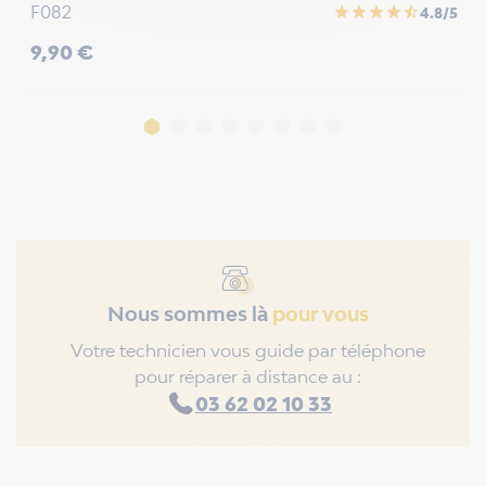
F082
F
star
star
star
star
star_half
4.8/5
Prix
P
9,90 €
1
Nous sommes là
pour vous
Votre technicien vous guide par téléphone
pour réparer à distance au :
03 62 02 10 33