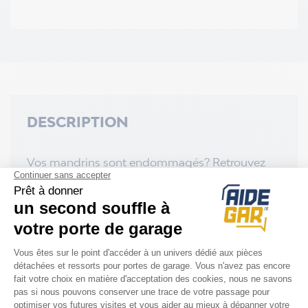
DESCRIPTION
Vos mandrins sont endommagés? Retrouvez
ci-dessous les références de mandrins
Normstahl disponibles:
-
Mandrin fixe
A330780-01
-
Mandrin parachute
A702500
-
Mandrin de serrage
A330770