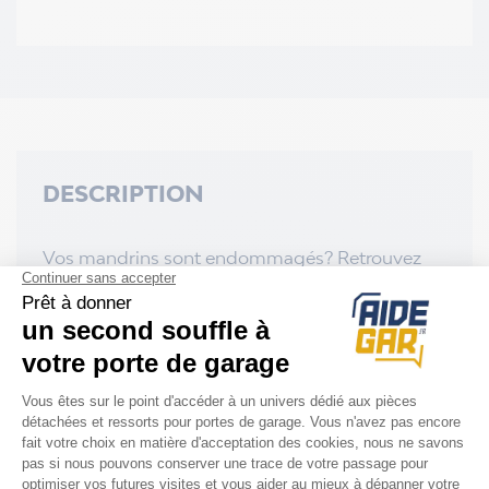
DESCRIPTION
Vos mandrins sont endommagés? Retrouvez
ci-dessous les références de mandrins
Normstahl disponibles:
-
Mandrin fixe
A330780-01
-
Mandrin parachute
A702500
-
Mandrin de serrage
A330770