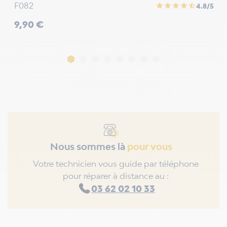
F082
F
star
star
star
star
star_half
4.8/5
Prix
P
9,90 €
1
Nous sommes là
pour vous
Votre technicien vous guide par téléphone
pour réparer à distance au :
03 62 02 10 33