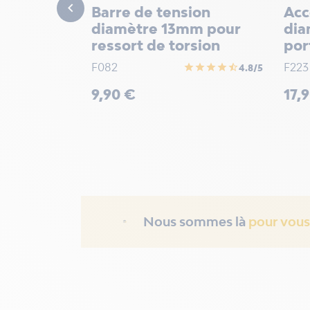

Barre de tension
Acc
diamètre 13mm pour
dia
ressort de torsion
por
F082
F223
star
star
star
star
star_half
4.8/5
Prix
Prix
9,90 €
17,
Nous sommes là
pour vous