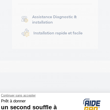
Assistance Diagnostic &
installation
Installation rapide et facile
vez ci-dessous les références de