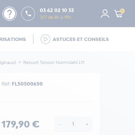
help
03 62 02 10 33
0

7j/7 de 8h à 19h
ISATIONS
ASTUCES ET CONSEILS
iginaux)
Ressort Torsion Normstahl L11
Réf:
FL50500650
179,90 €
-
+