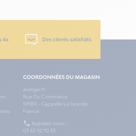
u 4x
Des clients satisfaits
COORDONNÉES DU MAGASIN
aidegar.fr
ons
Rue Du Commerce
59180 - Cappelle La Grande -
entes
France

Appelez-nous :
03 62 02 10 33