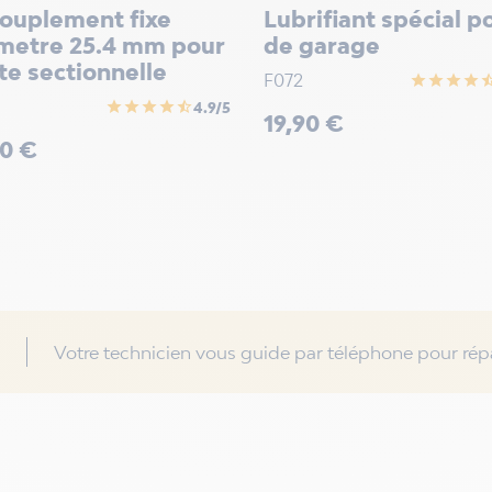
ouplement fixe
Lubrifiant spécial p
metre 25.4 mm pour
de garage
te sectionnelle
F072
star
star
star
star
star_h
star
star
star
star
star_half
4.9/5
Prix
19,90 €
90 €
Votre technicien vous guide par téléphone pour répa