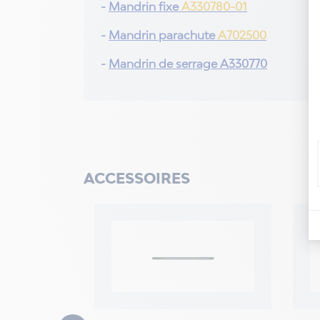
-
Mandrin fixe
A330780-01
-
Mandrin parachute
A702500
-
Mandrin de serrage
A330770
ACCESSOIRES
on
1