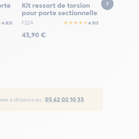
Prix

32,90 €
orte
Kit ressort de torsion
pour porte sectionnelle
F224
alf
star
star
star
star
star_half
4.8/5
4.9/5
Prix
43,90 €
03 62 02 10 33
rer à distance au :