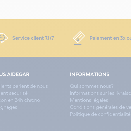
Service client 7J/7
Paiement en 3x o
LUS AIDEGAR
INFORMATIONS
lients parlent de nous
Qui sommes nous?
ent securisé
Informations sur les livrais
ison en 24h chrono
Mentions légales
ignages
Conditions générales de v
Politique de confidentialité