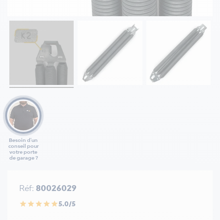
Besoin d'un
conseil pour
votre porte
de garage ?
Réf:
80026029
5.0/5
star
star
star
star
star