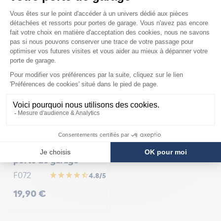
ACCESSOIRES
Lubrifiant spécial
porte de garage
F072
star
star
star
star
star_half
4.8/5
Prix
19,90 €