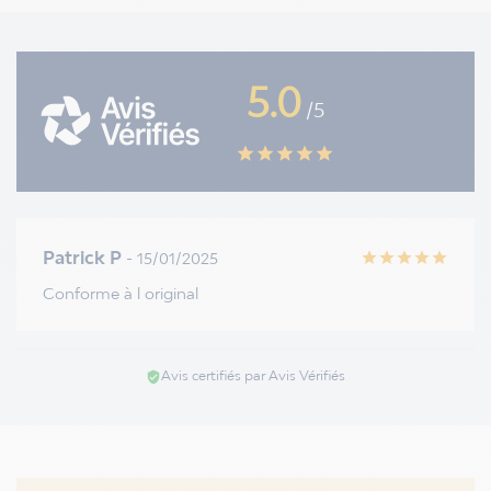
5.0
/5
star
star
star
star
star
Patrick P
- 15/01/2025
star
star
star
star
star
Conforme à l original
Avis certifiés par Avis Vérifiés
verified_user