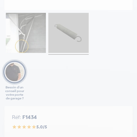
Besoin d'un
conseil pour
votre porte
de garage ?
Réf:
F1434
5.0/5
star
star
star
star
star