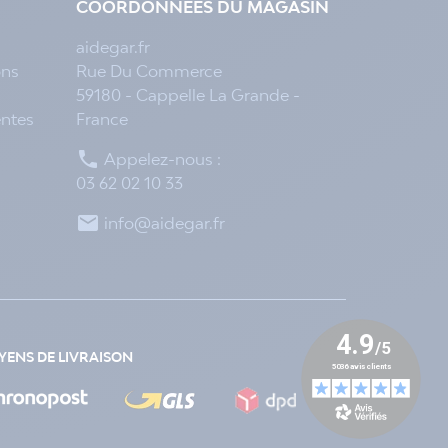
COORDONNÉES DU MAGASIN
aidegar.fr
ons
Rue Du Commerce
59180 - Cappelle La Grande -
entes
France

Appelez-nous :
03 62 02 10 33

info@aidegar.fr
ENS DE LIVRAISON