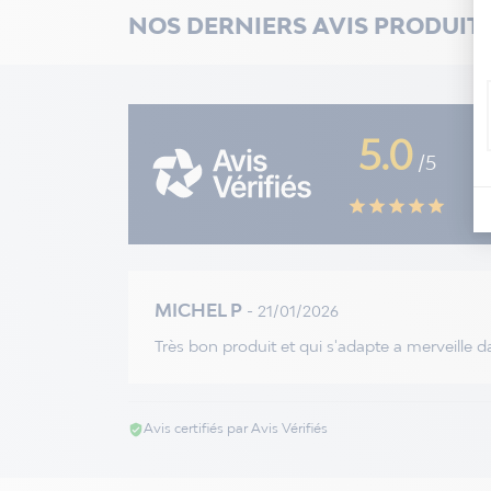
NOS DERNIERS AVIS PRODUIT
5.0
/5
star
star
star
star
star
MICHEL P
- 21/01/2026
Très bon produit et qui s'adapte a merveille da
Avis certifiés par Avis Vérifiés
verified_user