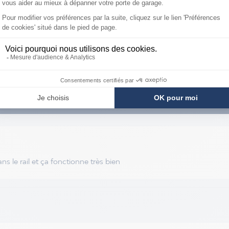
S
ns le rail et ça fonctionne très bien