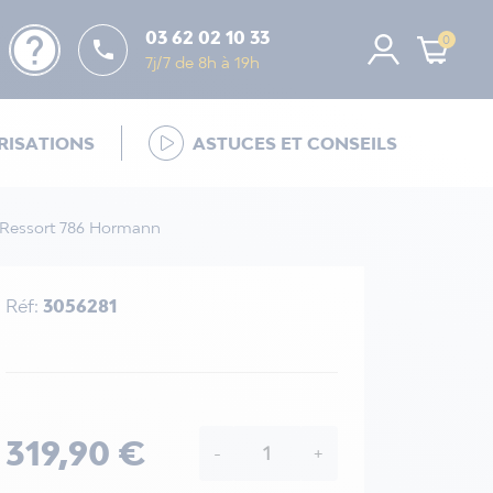
help
03 62 02 10 33
0

7j/7 de 8h à 19h
ISATIONS
ASTUCES ET CONSEILS
Ressort 786 Hormann
Réf:
3056281
319,90 €
-
+