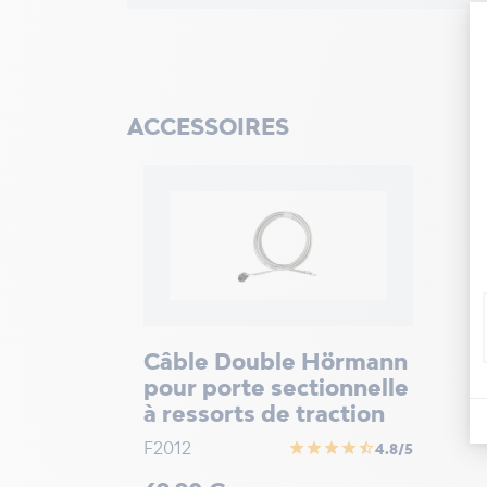
ACCESSOIRES
Câble Double Hörmann
pour porte sectionnelle
à ressorts de traction
F2012
star
star
star
star
star_half
4.8/5
Prix