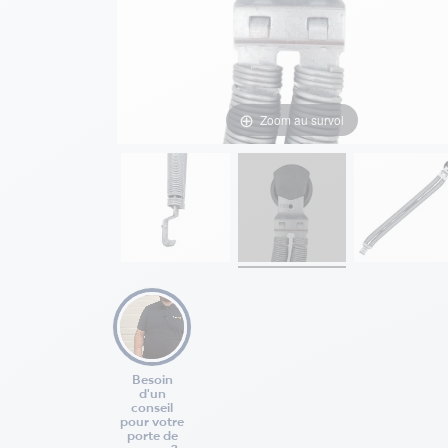
Zoom au survol
Besoin
d'un
conseil
pour votre
porte de