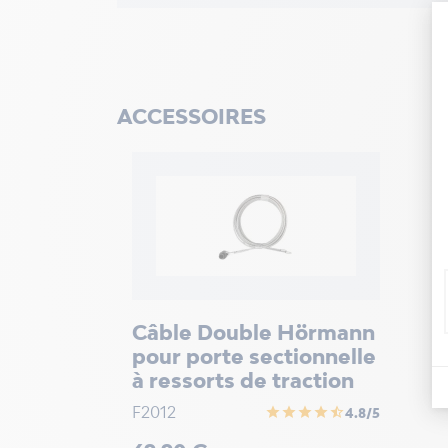
ACCESSOIRES
Câble Double Hörmann
pour porte sectionnelle
à ressorts de traction
F2012
star
star
star
star
star_half
4.8/5
Prix