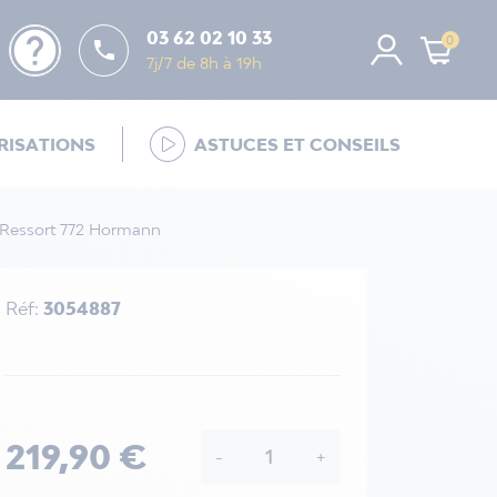
help
03 62 02 10 33
0

7j/7 de 8h à 19h
ISATIONS
ASTUCES ET CONSEILS
Ressort 772 Hormann
Réf:
3054887
219,90 €
-
+