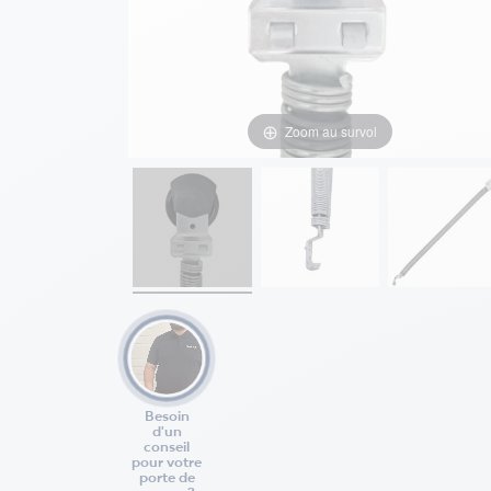
Zoom au survol
Besoin
d'un
conseil
pour votre
porte de